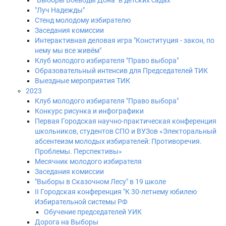
"Выборы Воеводы Дона" в детских садах
"Луч Надежды"
Стенд молодому избирателю
Заседания комиссии
Интерактивная деловая игра "Конституция - закон, по
нему мы все живём"
Клуб молодого избирателя "Право выбора"
Образовательный интенсив для Председателей ТИК
Выездные мероприятия ТИК
2023
Клуб молодого избирателя "Право выбора"
Конкурс рисунка и инфографики
Первая Городская научно-практическая конференция
школьников, студентов СПО и ВУЗов «Электоральный
абсентеизм молодых избирателей: Противоречия.
Проблемы. Перспективы»
Месячник молодого избирателя
Заседания комиссии
"Выборы в Сказочном Лесу" в 19 школе
II Городская конференция "К 30-летнему юбилею
Избирательной системы РФ
Обучение председателей УИК
Дорога на Выборы